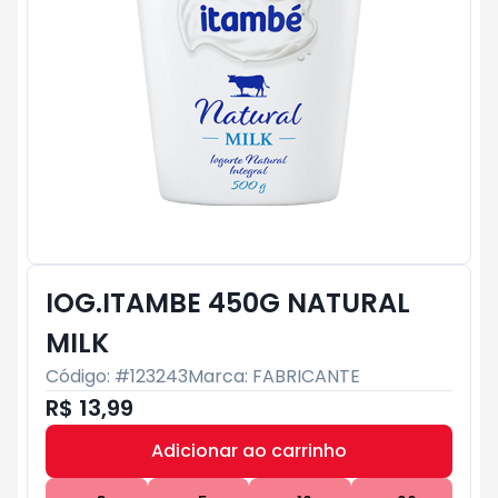
IOG.ITAMBE 450G NATURAL
MILK
Código: #
123243
Marca:
FABRICANTE
R$ 13,99
Adicionar ao carrinho
Subtotal:
R$ 0