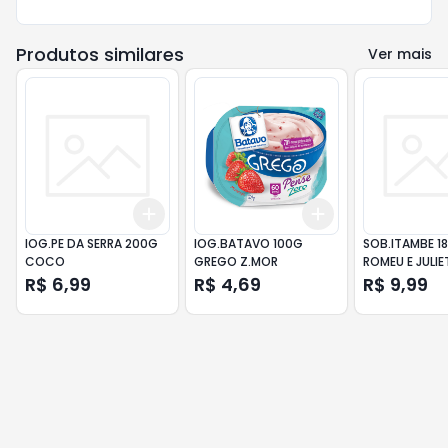
Produtos similares
Ver mais
Add
Add
+
3
+
5
+
10
+
3
+
5
+
10
IOG.PE DA SERRA 200G
IOG.BATAVO 100G
SOB.ITAMBE 1
COCO
GREGO Z.MOR
ROMEU E JULIE
R$ 6,99
R$ 4,69
R$ 9,99