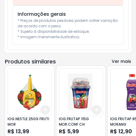
Informações gerais
* Preços de produtos pesáveis podem sofrer variação 
de acordo com o peso;

* Sujeito à disponibilidade de estoque;

* Imagem meramente ilustrativa;
Produtos similares
Ver mais
Add
Add
+
3
+
5
+
10
+
3
+
5
+
10
IOG.NESTLE 250G FRUTI
IOG.FRUTAP 115G
IOG.FRUTAP 8
MOR
MOR.CONF.CH
MORANG
R$ 13,99
R$ 5,99
R$ 12,90