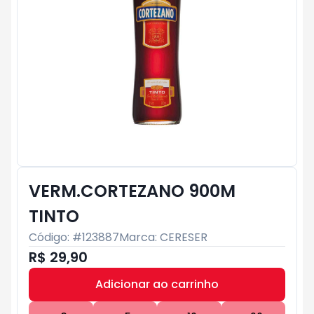
VERM.CORTEZANO 900M
TINTO
Código: #
123887
Marca:
CERESER
R$ 29,90
Adicionar ao carrinho
Subtotal:
R$ 0