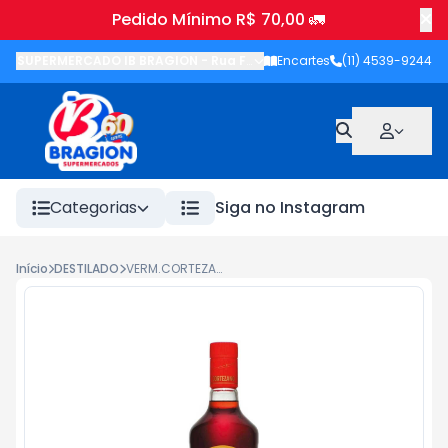
Pedido Mínimo R$ 70,00 🚛
SUPERMERCADO IB BRAGION
-
Rua Francisco Wolhers
Encartes
(11) 4539-9244
,
Joanópolis
-
Categorias
Siga no Instagram
Início
DESTILADO
VERM.CORTEZANO 900M TINTO