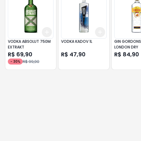
Add
Add
+
3
+
5
+
10
+
3
+
5
+
10
VODKA ABSOLUT 750M
VODKA KADOV 1L
GIN GORDONS
EXTRAKT
LONDON DRY
R$ 69,90
R$ 47,90
R$ 84,90
R$ 99,90
-
30
%