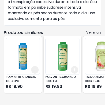
a transpiração excessiva durante todo o dia. Seu
formato em pó inibe sudorese intensiva
mantendo os pés secos durante todo o dia. Uso
exclusivo somente para os pés.
Produtos similares
Ver mais
Add
Add
+
3
+
5
+
10
+
3
+
5
+
10
POLV.ANTIS.GRANADO
POLV.ANTIS.GRANADO
TALCO ALMA F
100G SPO
100G FRE
100G TRAD
R$ 19,90
R$ 19,90
R$ 19,99