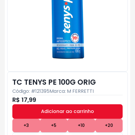
TC TENYS PE 100G ORIG
Código: #
121395
Marca:
M FERRETTI
R$ 17,99
Adicionar ao carrinho
Subtotal:
R$ 0
+
3
+
5
+
10
+
20