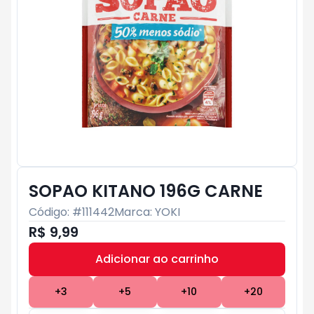
SOPAO KITANO 196G CARNE
Código: #
111442
Marca:
YOKI
R$ 9,99
Adicionar ao carrinho
Subtotal:
R$ 0
+
3
+
5
+
10
+
20