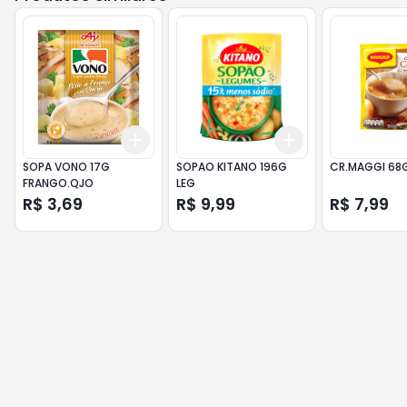
Add
Add
+
3
+
5
+
10
+
3
+
5
+
10
SOPA VONO 17G
SOPAO KITANO 196G
CR.MAGGI 68
FRANGO.QJO
LEG
R$ 3,69
R$ 9,99
R$ 7,99