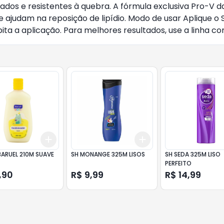
tados e resistentes à quebra. A fórmula exclusiva Pro-V
 que ajudam na reposição de lipídio. Modo de usar Apliq
ta a aplicação. Para melhores resultados, use a linha c
Add
Add
10
+
3
+
5
+
10
+
3
+
5
+
10
ARUEL 210M SUAVE
SH MONANGE 325M LISOS
SH SEDA 325M LISO
PERFEITO
,90
R$ 9,99
R$ 14,99