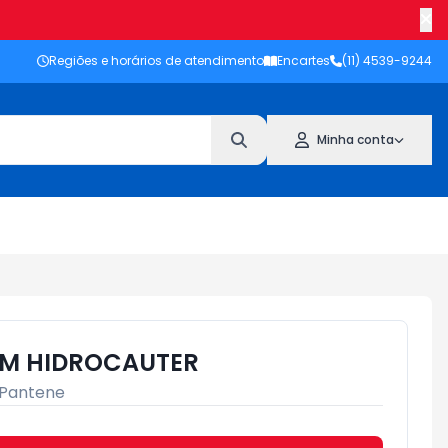
Regiões e horários de atendimento
Encartes
(11) 4539-9244
Minha conta
5M HIDROCAUTER
Pantene