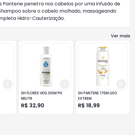
 da Pantene penetra nos cabelos por uma infusão de
ue o Shampoo sobre o cabelo molhado, massageando
ompleta Hidro-Cauterização.
Ver mais
Add
Add
Add
+
3
+
5
+
10
+
3
+
5
+
10
+
3
SH FLORES VEG.310M PH
SH PANTENE 175M LISO
NEUTR
EXTREM
R$ 32,90
R$ 18,99