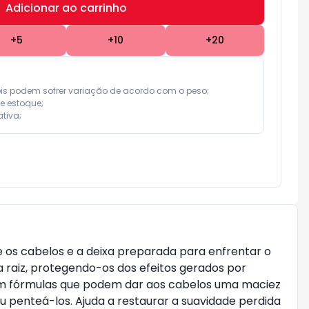
Adicionar ao carrinho
Subtotal:
R$ 0,00
+
5
+
10
+
20
eis podem sofrer variação de acordo com o peso;

e estoque;

tiva;
os cabelos e a deixa preparada para enfrentar o
 raiz, protegendo-os dos efeitos gerados por
m fórmulas que podem dar aos cabelos uma maciez
u penteá-los. Ajuda a restaurar a suavidade perdida