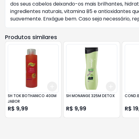
dos seus cabelos deixando-os mais brilhantes, hidra
ingredientes naturais, vitamina B5 e antioxidantes
suavemente. Enxágue bem. Caso seja necessário, repi
Produtos similares
Add
Add
+
3
+
5
+
10
+
3
+
5
+
SH TOK BOTHANICO 400M
SH MONANGE 325M DETOX
COND.B
JABOR
R$ 9,99
R$ 9,99
R$ 19