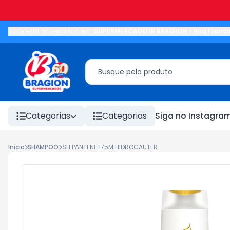
Você está navegando em:
SUPERMERCADO IB BRAGION
-
Rua Franci
Categorias
Categorias
Siga no Instagra
Início
SHAMPOO
SH PANTENE 175M HIDROCAUTER