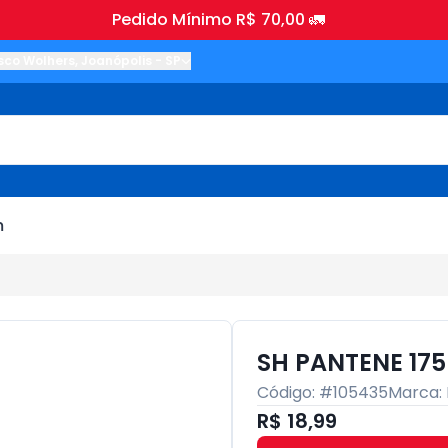
Pedido Mínimo R$ 70,00 🚛
sco Wolhers
,
Joanópolis
-
SP
m
SH PANTENE 17
Código: #
105435
Marca:
R$ 18,99