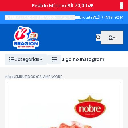
Pedido Mínimo R$ 70,00 🚛
SUPERMERCADO IB BRAGION
-
Rua Francisco Wolhers
Encartes
(11) 4539-9244
,
Joanópolis
-
Categorias
Siga no Instagram
Início
EMBUTIDOS
SALAME NOBRE KILO