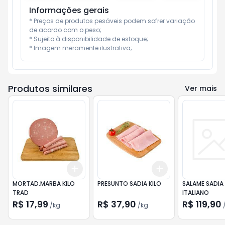
Informações gerais
* Preços de produtos pesáveis podem sofrer variação 
de acordo com o peso;

* Sujeito à disponibilidade de estoque;

* Imagem meramente ilustrativa;
Produtos similares
Ver mais
Add
Add
+
1.5
kg
+
2.5
kg
+
1.5
kg
+
2.5
kg
MORTAD.MARBA KILO
PRESUNTO SADIA KILO
SALAME SADIA 
TRAD
ITALIANO
R$ 17,99
R$ 37,90
R$ 119,90
/
kg
/
kg