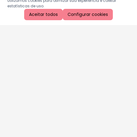
Utilizamos cookies para otimizar sua experiência e coletar
estatísticas de uso.
Aceitar todos
Configurar cookies
Aproveite as nossas promoções!
Cadastre seu e-mail e receba ofertas exclusivas.