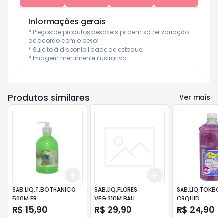
Informações gerais
* Preços de produtos pesáveis podem sofrer variação 
de acordo com o peso;

* Sujeito à disponibilidade de estoque;

* Imagem meramente ilustrativa;
Produtos similares
Ver mais
Add
Add
+
3
+
5
+
10
+
3
+
5
+
10
SAB.LIQ.T.BOTHANICO
SAB.LIQ.FLORES
SAB.LIQ.TOKBO
500M ER
VEG.310M BAU
ORQUID
R$ 15,90
R$ 29,90
R$ 24,90