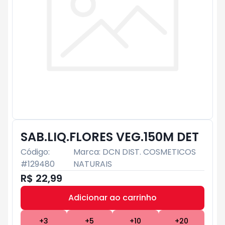
SAB.LIQ.FLORES VEG.150M DET
Código:
Marca:
DCN DIST. COSMETICOS
#
129480
NATURAIS
R$ 22,99
Adicionar ao carrinho
Subtotal:
R$ 0
+
3
+
5
+
10
+
20