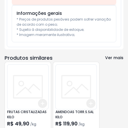
Informações gerais
* Preços de produtos pesáveis podem sofrer variação 
de acordo com o peso;

* Sujeito à disponibilidade de estoque;

* Imagem meramente ilustrativa;
Produtos similares
Ver mais
Add
Add
+
1.5
kg
+
2.5
kg
+
1.5
kg
+
2.5
kg
FRUTAS CRISTALIZADAS
AMENDOAS TORR.S.SAL
KILO
KILO
R$ 49,90
R$ 119,90
/
kg
/
kg