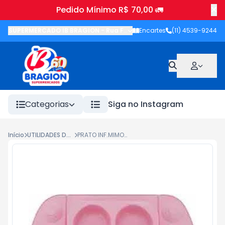
Pedido Mínimo R$ 70,00 🚛
SUPERMERCADO IB BRAGION
-
Rua Francisco Wolhers
Encartes
(11) 4539-9244
,
Joanópolis
-
Categorias
Siga no Instagram
Início
UTILIDADES DOMESTICAS
PRATO INF.MIMO STYLE 11025