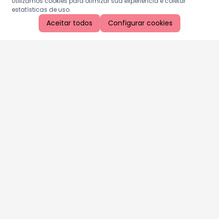
Utilizamos cookies para otimizar sua experiência e coletar
estatísticas de uso.
Aceitar todos
Configurar cookies
Aproveite as nossas promoções!
Cadastre seu e-mail e receba ofertas exclusivas.