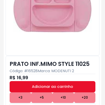
PRATO INF.MIMO STYLE 11025
Código: #
16528
Marca:
MODENUTI 2
R$ 16,99
Adicionar ao carrinho
Subtotal:
R$ 0
+
3
+
5
+
10
+
20