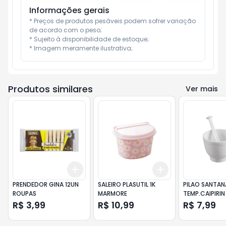
Informações gerais
* Preços de produtos pesáveis podem sofrer variação 
de acordo com o peso;

* Sujeito à disponibilidade de estoque;

* Imagem meramente ilustrativa;
Produtos similares
Ver mais
Add
Add
+
3
+
5
+
10
+
3
+
5
+
10
PRENDEDOR GINA 12UN
SALEIRO PLASUTIL 1K
PILAO SANTAN
ROUPAS
MARMORE
TEMP.CAIPIRIN
R$ 3,99
R$ 10,99
R$ 7,99