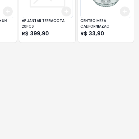
Add
Add
Add
+
3
+
5
+
10
+
3
+
5
+
10
+
3
O UN
AP.JANTAR TERRACOTA
CENTRO MESA
20PCS
CALIFORNIAZAO
R$ 399,90
R$ 33,90