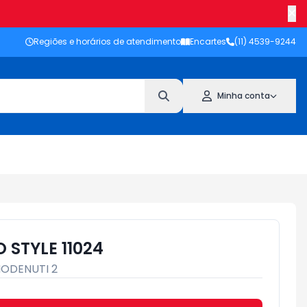
Regiões e horários de atendimento
Encartes
(11) 4539-9244
Minha conta
 STYLE 11024
ODENUTI 2