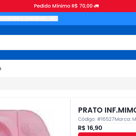
Pedido Mínimo R$ 70,00 🚛
sco Wolhers
,
Joanópolis
-
SP
m
PRATO INF.MIMO
Código: #
16527
Marca:
M
R$ 16,90