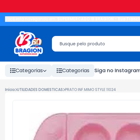
Você está navegando em:
SUPERMERCADO IB BRAGION
-
Rua Franci
Categorias
Categorias
Siga no Instagra
Início
UTILIDADES DOMESTICAS
PRATO INF.MIMO STYLE 11024