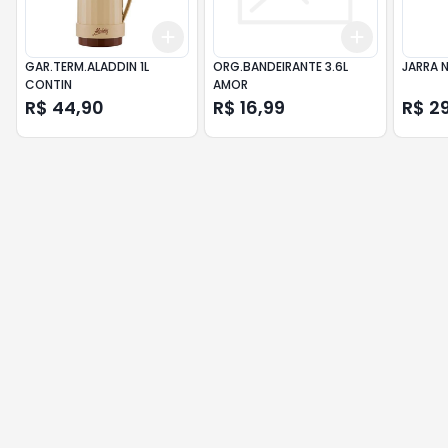
Add
Add
+
3
+
5
+
10
+
3
+
5
+
GAR.TERM.ALADDIN 1L
ORG.BANDEIRANTE 3.6L
JARRA N
CONTIN
AMOR
R$ 44,90
R$ 16,99
R$ 2