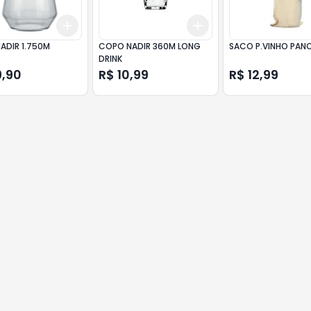
Add
Add
10
+
3
+
5
+
10
+
3
+
5
+
10
ADIR 1.750M
COPO NADIR 360M LONG
SACO P.VINHO PAN
DRINK
9,90
R$ 10,99
R$ 12,99