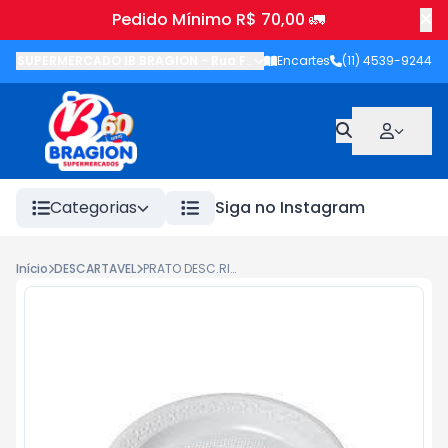
Pedido Mínimo R$ 70,00 🚛
SUPERMERCADO IB BRAGION
-
Rua Francisco Wolhers
Encartes
(11) 4539-9244
,
Joanópolis
-
Categorias
Siga no Instagram
Início
DESCARTAVEL
PRATO DESC.RIOPLASTIC 180MM