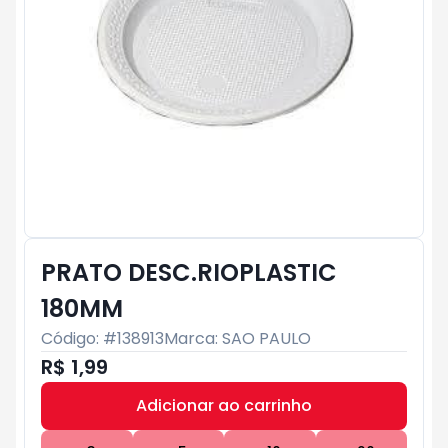
PRATO DESC.RIOPLASTIC
180MM
Código: #
138913
Marca:
SAO PAULO
R$ 1,99
Adicionar ao carrinho
Subtotal:
R$ 0