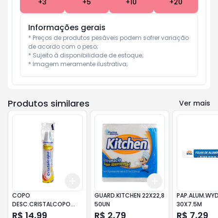
+
3
+
5
+
10
+
20
Informações gerais
* Preços de produtos pesáveis podem sofrer variação 
de acordo com o peso;

* Sujeito à disponibilidade de estoque;

* Imagem meramente ilustrativa;
Produtos similares
Ver mais
Add
Add
+
3
+
5
+
10
+
3
+
5
+
10
COPO
GUARD.KITCHEN 22X22,8
PAP.ALUM.WY
DESC.CRISTALCOPO
50UN
30X7.5M
300 T
R$ 14,99
R$ 2,79
R$ 7,29