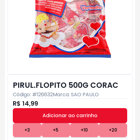
PIRUL.FLOPITO 500G CORAC
Código: #
126632
Marca:
SAO PAULO
R$ 14,99
Adicionar ao carrinho
Subtotal:
R$ 0
+
3
+
5
+
10
+
20