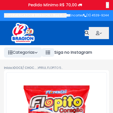
Pedido Mínimo R$ 70,00 🚛
SUPERMERCADO IB BRAGION
-
Rua Francisco Wolhers
Encartes
(11) 4539-9244
,
Joanópolis
-
Categorias
Siga no Instagram
Início
DOCE/ CHOC./ SOBREM./ BALA
PIRUL.FLOPITO 500G CORAC