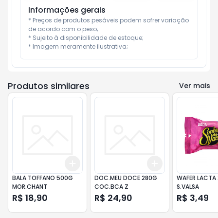
Informações gerais
* Preços de produtos pesáveis podem sofrer variação 
de acordo com o peso;

* Sujeito à disponibilidade de estoque;

* Imagem meramente ilustrativa;
Produtos similares
Ver mais
Add
Add
+
3
+
5
+
10
+
3
+
5
+
10
BALA TOFFANO 500G
DOC.MEU DOCE 280G
WAFER LACTA
MOR.CHANT
COC.BCA Z
S.VALSA
R$ 18,90
R$ 24,90
R$ 3,49