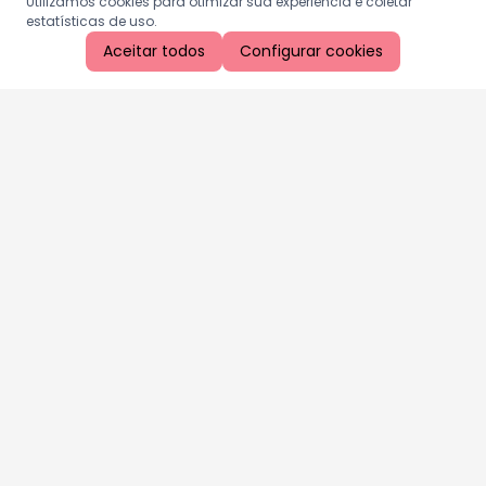
Utilizamos cookies para otimizar sua experiência e coletar
estatísticas de uso.
Aceitar todos
Configurar cookies
Aproveite as nossas promoções!
Cadastre seu e-mail e receba ofertas exclusivas.