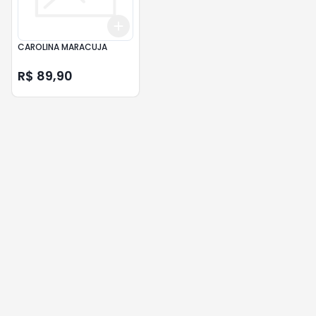
Add
+
3
+
5
+
10
CAROLINA MARACUJA
R$ 89,90