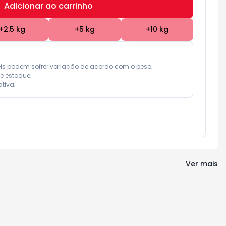
Adicionar ao carrinho
Subtotal:
R$ 0,00
+
2.5
kg
+
5
kg
+
10
kg
eis podem sofrer variação de acordo com o peso;

e estoque;

tiva;
Ver mais