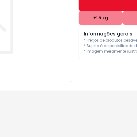
+
1.5
kg
Informações gerais
* Preços de produtos pesáv
* Sujeito à disponibilidade d
* Imagem meramente ilustra