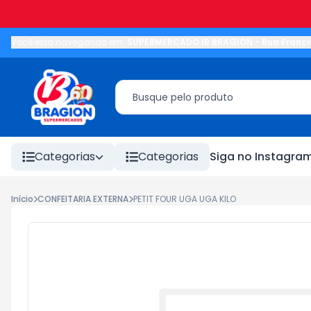
Você está navegando em:
SUPERMERCADO IB BRAGION
-
Rua Franci
Categorias
Categorias
Siga no Instagra
Início
CONFEITARIA EXTERNA
PETIT FOUR UGA UGA KILO