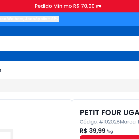
Pedido Mínimo R$ 70,00 🚛
sco Wolhers
,
Joanópolis
-
SP
m
PETIT FOUR UGA
Código: #
102028
Marca:
R$ 39,99
/
kg