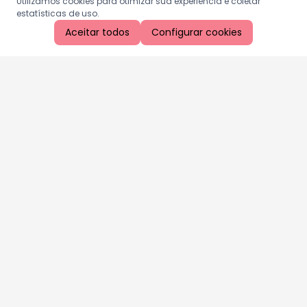
Utilizamos cookies para otimizar sua experiência e coletar
estatísticas de uso.
Aceitar todos
Configurar cookies
Aproveite as nossas promoções!
Cadastre seu e-mail e receba ofertas exclusivas.