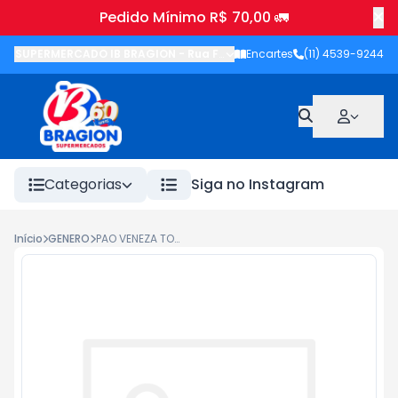
Pedido Mínimo R$ 70,00 🚛
SUPERMERCADO IB BRAGION
-
Rua Francisco Wolhers
Encartes
(11) 4539-9244
,
Joanópolis
-
Categorias
Siga no Instagram
Início
GENERO
PAO VENEZA TOMATE SECO IB