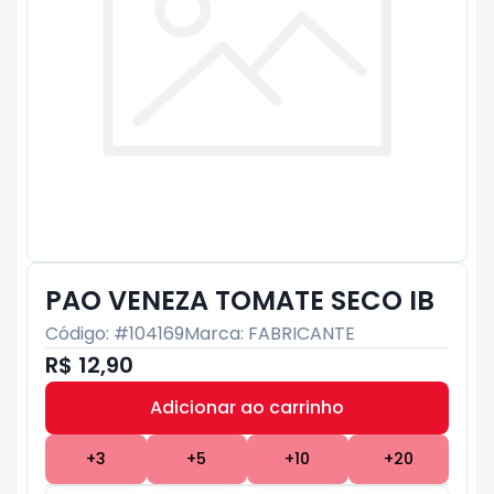
PAO VENEZA TOMATE SECO IB
Código: #
104169
Marca:
FABRICANTE
R$ 12,90
Adicionar ao carrinho
Subtotal:
R$ 0
+
3
+
5
+
10
+
20