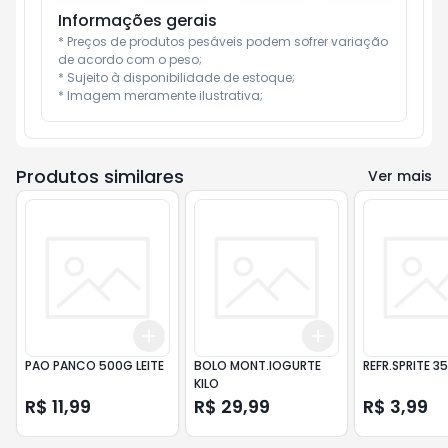
Informações gerais
* Preços de produtos pesáveis podem sofrer variação 
de acordo com o peso;

* Sujeito à disponibilidade de estoque;

* Imagem meramente ilustrativa;
Produtos similares
Ver mais
Add
Add
+
3
+
5
+
10
+
3
+
5
+
10
PAO PANCO 500G LEITE
BOLO MONT.IOGURTE
REFR.SPRITE 3
KILO
R$ 11,99
R$ 29,99
R$ 3,99