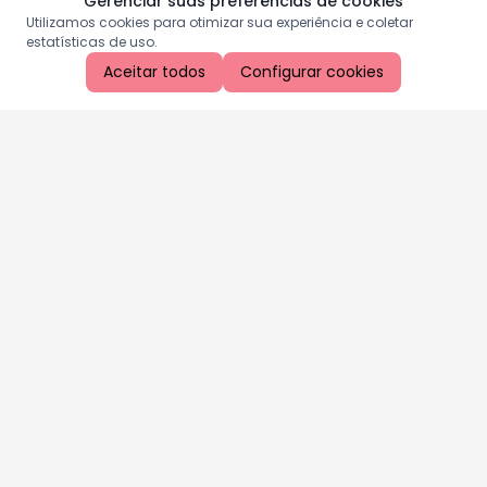
Gerenciar suas preferências de cookies
Utilizamos cookies para otimizar sua experiência e coletar
estatísticas de uso.
Aceitar todos
Configurar cookies
Aproveite as nossas promoções!
Cadastre seu e-mail e receba ofertas exclusivas.