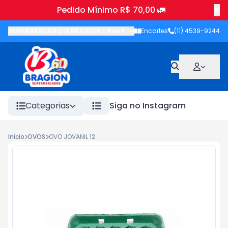
Pedido Mínimo R$ 70,00 🚛
SUPERMERCADO IB BRAGION
-
Rua Francisco Wolhers
Encartes
(11) 4539-9244
,
Joanópolis
-
Categorias
Siga no Instagram
Início
OVOS
OVO JOVANIL 12UN BCO