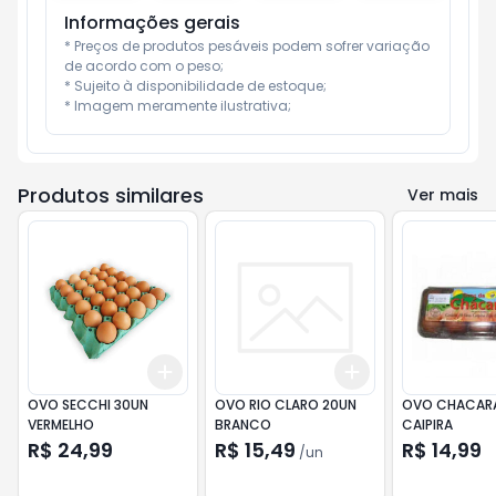
Informações gerais
* Preços de produtos pesáveis podem sofrer variação 
de acordo com o peso;

* Sujeito à disponibilidade de estoque;

* Imagem meramente ilustrativa;
Produtos similares
Ver mais
Add
Add
+
3
+
5
+
10
+
3
+
5
+
10
OVO SECCHI 30UN
OVO RIO CLARO 20UN
OVO CHACARA
VERMELHO
BRANCO
CAIPIRA
R$ 24,99
R$ 15,49
R$ 14,99
/
un