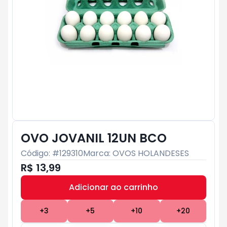
OVO JOVANIL 12UN BCO
Código: #
129310
Marca:
OVOS HOLANDESES
R$ 13,99
Adicionar ao carrinho
Subtotal:
R$ 0
+
3
+
5
+
10
+
20