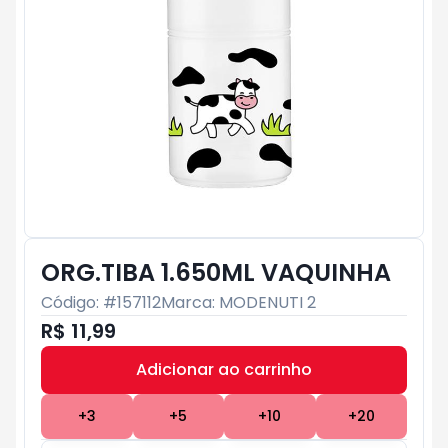
ORG.TIBA 1.650ML VAQUINHA
Código: #
157112
Marca:
MODENUTI 2
R$ 11,99
Adicionar ao carrinho
Subtotal:
R$ 0
+
3
+
5
+
10
+
20