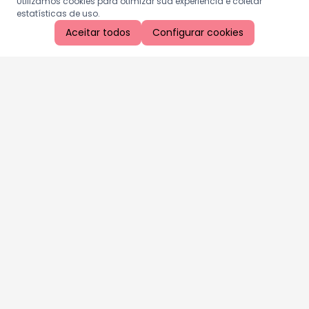
Utilizamos cookies para otimizar sua experiência e coletar
estatísticas de uso.
Aceitar todos
Configurar cookies
Aproveite as nossas promoções!
Cadastre seu e-mail e receba ofertas exclusivas.