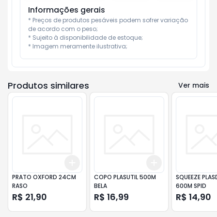
Informações gerais
* Preços de produtos pesáveis podem sofrer variação 
de acordo com o peso;

* Sujeito à disponibilidade de estoque;

* Imagem meramente ilustrativa;
Produtos similares
Ver mais
Add
Add
+
3
+
5
+
10
+
3
+
5
+
10
PRATO OXFORD 24CM
COPO PLASUTIL 500M
SQUEEZE PLA
RASO
BELA
600M SPID
R$ 21,90
R$ 16,99
R$ 14,90