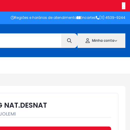
Regiões e horários de atendimento
Encartes
(11) 4539-9244
Minha conta
G NAT.DESNAT
JOLEMI