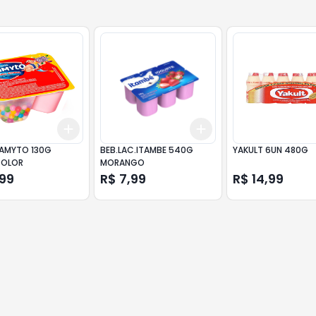
Add
Add
10
+
3
+
5
+
10
+
3
+
5
+
10
AMYTO 130G
BEB.LAC.ITAMBE 540G
YAKULT 6UN 480G
COLOR
MORANGO
,99
R$ 7,99
R$ 14,99