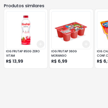
Produtos similares
Add
Add
+
3
+
5
+
10
+
3
+
5
+
IOG.FRUTAP 850G ZERO
IOG.FRUTAP 360G
IOG.CH
VITAM
MORANGO
CONF.
R$ 13,99
R$ 6,99
R$ 6