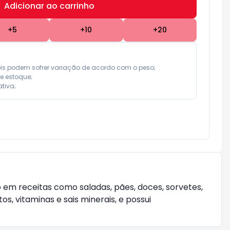
Adicionar ao carrinho
Subtotal:
R$ 0,00
+
5
+
10
+
20
eis podem sofrer variação de acordo com o peso;

e estoque;

tiva;
 em receitas como saladas, pães, doces, sorvetes,
s, vitaminas e sais minerais, e possui