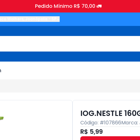
Pedido Mínimo R$ 70,00 🚛
sco Wolhers
,
Joanópolis
-
SP
m
IOG.NESTLE 160
Código: #
107866
Marca:
R$ 5,99