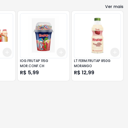
Ver mais
Add
Add
Add
+
3
+
5
+
10
+
3
+
5
+
10
+
3
IOG.FRUTAP 115G
LT FERM.FRUTAP 850G
MOR.CONF.CH
MORANGO
R$ 5,99
R$ 12,99