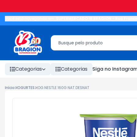
Você está navegando em:
SUPERMERCADO IB BRAGION
-
Rua Franci
Categorias
Categorias
Siga no Instagra
Início
IOGURTES
IOG.NESTLE 160G NAT.DESNAT