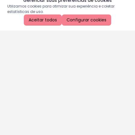
Gerenciar suas preferências de cookies
Utilizamos cookies para otimizar sua experiência e coletar
estatísticas de uso.
Aceitar todos
Configurar cookies
Aproveite as nossas promoções!
Cadastre seu e-mail e receba ofertas exclusivas.