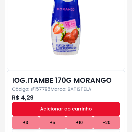
IOG.ITAMBE 170G MORANGO
Código: #
157795
Marca:
BATISTELA
R$ 4,29
Adicionar ao carrinho
Subtotal:
R$ 0
+
3
+
5
+
10
+
20