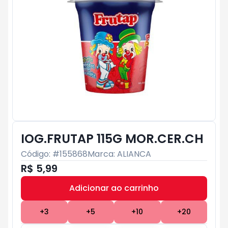
IOG.FRUTAP 115G MOR.CER.CH
Código: #
155868
Marca:
ALIANCA
R$ 5,99
Adicionar ao carrinho
Subtotal:
R$ 0
+
3
+
5
+
10
+
20