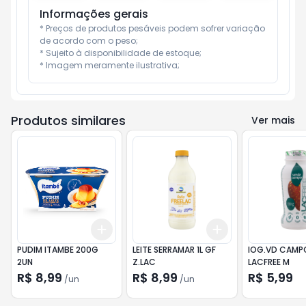
Informações gerais
* Preços de produtos pesáveis podem sofrer variação 
de acordo com o peso;

* Sujeito à disponibilidade de estoque;

* Imagem meramente ilustrativa;
Produtos similares
Ver mais
Add
Add
+
3
+
5
+
10
+
3
+
5
+
10
PUDIM ITAMBE 200G
LEITE SERRAMAR 1L GF
IOG.VD CAMP
2UN
Z.LAC
LACFREE M
R$ 8,99
R$ 8,99
R$ 5,99
/
un
/
un