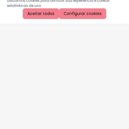
Utilizamos cookies para otimizar sua experiência e coletar
estatísticas de uso.
Aceitar todos
Configurar cookies
Aproveite as nossas promoções!
Cadastre seu e-mail e receba ofertas exclusivas.