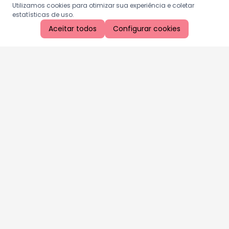
Utilizamos cookies para otimizar sua experiência e coletar
estatísticas de uso.
Aceitar todos
Configurar cookies
Aproveite as nossas promoções!
Cadastre seu e-mail e receba ofertas exclusivas.