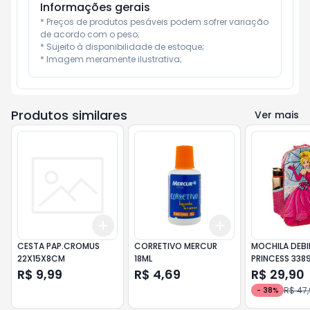
Informações gerais
* Preços de produtos pesáveis podem sofrer variação 
de acordo com o peso;

* Sujeito à disponibilidade de estoque;

* Imagem meramente ilustrativa;
Produtos similares
Ver mais
Add
Add
+
3
+
5
+
10
+
3
+
5
+
10
CESTA PAP.CROMUS
CORRETIVO MERCUR
MOCHILA DEBI
22X15X8CM
18ML
PRINCESS 338
R$ 9,99
R$ 4,69
R$ 29,90
R$ 47
-
38
%