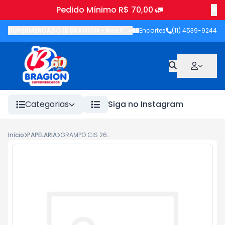
Pedido Mínimo R$ 70,00 🚛
SUPERMERCADO IB BRAGION
-
Rua Francisco Wolhers
Encartes
(11) 4539-9244
,
Joanópolis
-
Categorias
Siga no Instagram
Início
PAPELARIA
GRAMPO CIS 26.6 5000UN