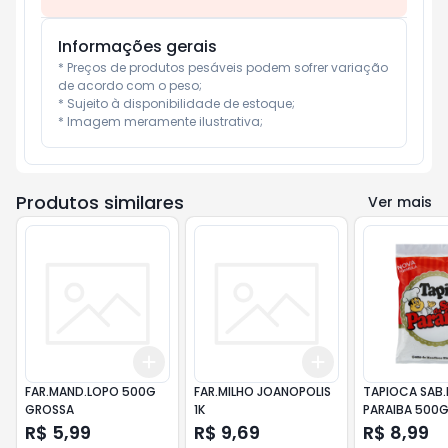
Informações gerais
* Preços de produtos pesáveis podem sofrer variação 
de acordo com o peso;

* Sujeito à disponibilidade de estoque;

* Imagem meramente ilustrativa;
Produtos similares
Ver mais
Add
Add
+
3
+
5
+
10
+
3
+
5
+
10
FAR.MAND.LOPO 500G
FAR.MILHO JOANOPOLIS
TAPIOCA SAB
GROSSA
1K
PARAIBA 500
R$ 5,99
R$ 9,69
R$ 8,99