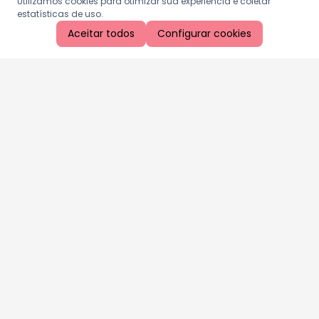
Utilizamos cookies para otimizar sua experiência e coletar
estatísticas de uso.
Aceitar todos
Configurar cookies
Aproveite as nossas promoções!
Cadastre seu e-mail e receba ofertas exclusivas.