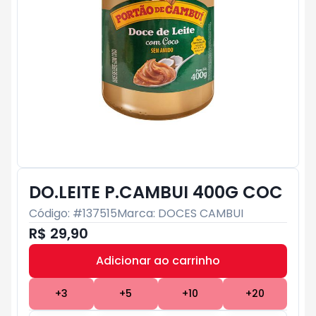
DO.LEITE P.CAMBUI 400G COC
Código: #
137515
Marca:
DOCES CAMBUI
R$ 29,90
Adicionar ao carrinho
Subtotal:
R$ 0
+
3
+
5
+
10
+
20