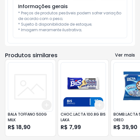
Informações gerais
* Preços de produtos pesáveis podem sofrer variação 
de acordo com o peso;

* Sujeito à disponibilidade de estoque;

* Imagem meramente ilustrativa;
Produtos similares
Ver mais
Add
Add
+
3
+
5
+
10
+
3
+
5
+
10
BALA TOFFANO 500G
CHOC.LACTA 100.8G BIS
BOMB.LACTA 
MILK
LAKA
OREO
R$ 18,90
R$ 7,99
R$ 39,90