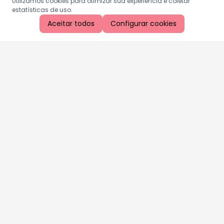
Utilizamos cookies para otimizar sua experiência e coletar
estatísticas de uso.
Aceitar todos
Configurar cookies
Aproveite as nossas promoções!
Cadastre seu e-mail e receba ofertas exclusivas.