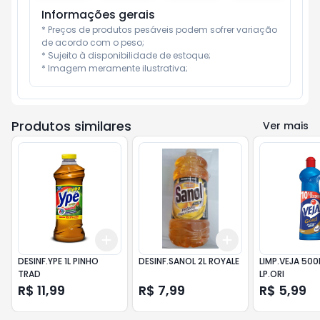
Informações gerais
* Preços de produtos pesáveis podem sofrer variação 
de acordo com o peso;

* Sujeito à disponibilidade de estoque;

* Imagem meramente ilustrativa;
Produtos similares
Ver mais
Add
Add
+
3
+
5
+
10
+
3
+
5
+
10
DESINF.YPE 1L PINHO
DESINF.SANOL 2L ROYALE
LIMP.VEJA 50
TRAD
LP.ORI
R$ 11,99
R$ 7,99
R$ 5,99