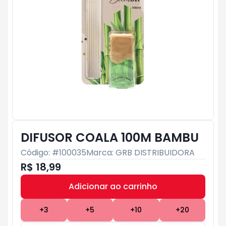
DIFUSOR COALA 100M BAMBU
Código: #
100035
Marca:
GRB DISTRIBUIDORA
R$ 18,99
Adicionar ao carrinho
Subtotal:
R$ 0
+
3
+
5
+
10
+
20