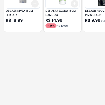
Add
Add
+
3
+
5
+
10
+
3
+
5
+
10
DES.AER.NIVEA 150M
DES.AER.REXONA 150M
DES.AER.ABOV
FEM.DRY
BAMBOO
INVIS.BLACK
R$ 18,99
R$ 14,99
R$ 9,99
/
u
R$ 19,90
-
25
%