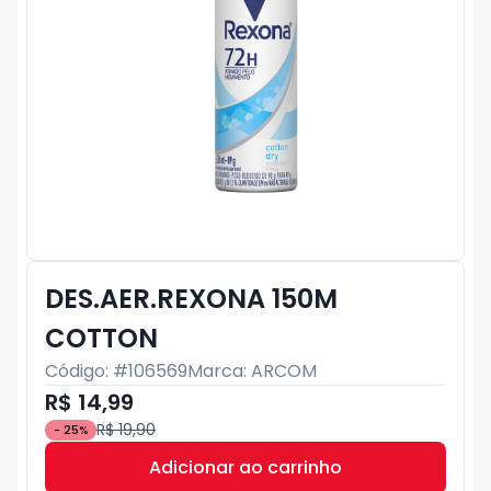
DES.AER.REXONA 150M
COTTON
Código: #
106569
Marca:
ARCOM
R$ 14,99
R$ 19,90
-
25
%
Adicionar ao carrinho
Subtotal:
R$ 0