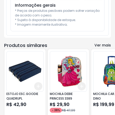
Informações gerais
* Preços de produtos pesáveis podem sofrer variação 
de acordo com o peso;

* Sujeito à disponibilidade de estoque;

* Imagem meramente ilustrativa;
Produtos similares
Ver mais
Add
Add
+
3
+
5
+
10
+
3
+
5
+
10
ESTOJO ESC.GOODIE
MOCHILA DEBIE
MOCHILA CAR.
QUADRUPL
PRINCESS 3389
DINO
R$ 42,90
R$ 29,90
R$ 199,99
R$ 47,99
-
38
%