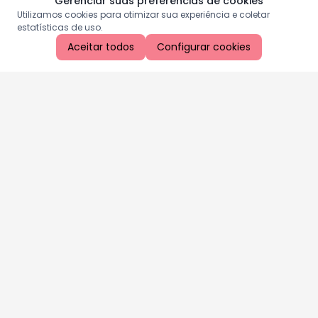
Gerenciar suas preferências de cookies
Utilizamos cookies para otimizar sua experiência e coletar
estatísticas de uso.
Aceitar todos
Configurar cookies
Aproveite as nossas promoções!
Cadastre seu e-mail e receba ofertas exclusivas.