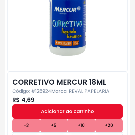
CORRETIVO MERCUR 18ML
Código: #
126924
Marca:
REVAL PAPELARIA
R$ 4,69
Adicionar ao carrinho
Subtotal:
R$ 0
+
3
+
5
+
10
+
20