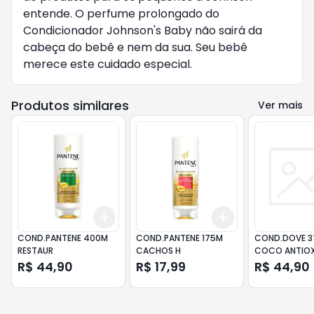
entende. O perfume prolongado do
Condicionador Johnson's Baby não sairá da
cabeça do bebê e nem da sua. Seu bebê
merece este cuidado especial.
Produtos similares
Ver mais
Add
Add
+
3
+
5
+
10
+
3
+
5
+
10
COND.PANTENE 400M
COND.PANTENE 175M
COND.DOVE 
RESTAUR
CACHOS H
COCO ANTIOX
R$ 44,90
R$ 17,99
R$ 44,90