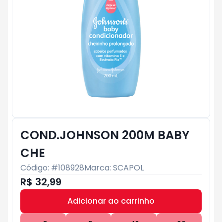
COND.JOHNSON 200M BABY
CHE
Código: #
108928
Marca:
SCAPOL
R$ 32,99
Adicionar ao carrinho
Subtotal:
R$ 0