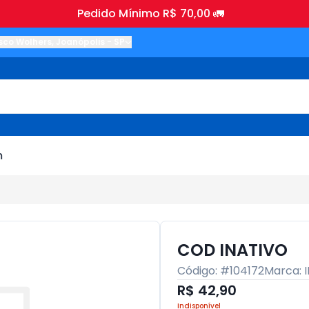
Pedido Mínimo R$ 70,00 🚛
sco Wolhers
,
Joanópolis
-
SP
m
COD INATIVO
Código: #
104172
Marca:
R$ 42,90
Indisponível