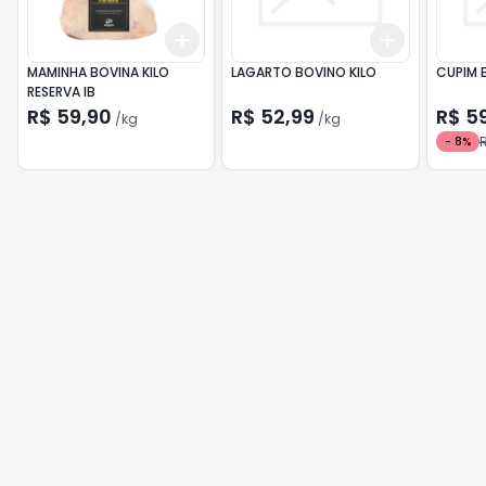
Add
Add
+
1.5
kg
+
2.5
kg
+
1.5
kg
+
2
MAMINHA BOVINA KILO
LAGARTO BOVINO KILO
CUPIM 
RESERVA IB
R$ 59,90
R$ 52,99
R$ 5
/
kg
/
kg
-
8
%