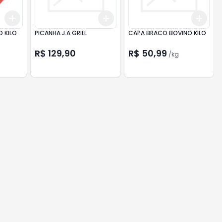
Add
Add
Add
+
1.5
kg
+
2.5
kg
+
3
+
5
+
10
+
1.5
O KILO
PICANHA J.A GRILL
CAPA BRACO BOVINO KILO
R$ 129,90
R$ 50,99
/
kg