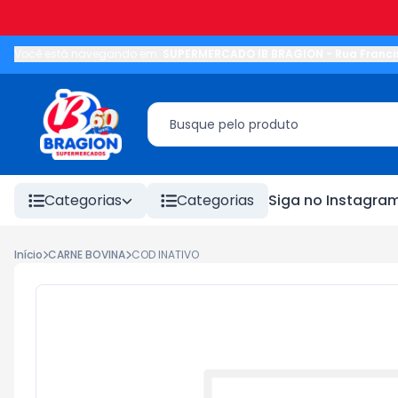
Você está navegando em:
SUPERMERCADO IB BRAGION
-
Rua Franci
Categorias
Categorias
Siga no Instagra
Início
CARNE BOVINA
COD INATIVO