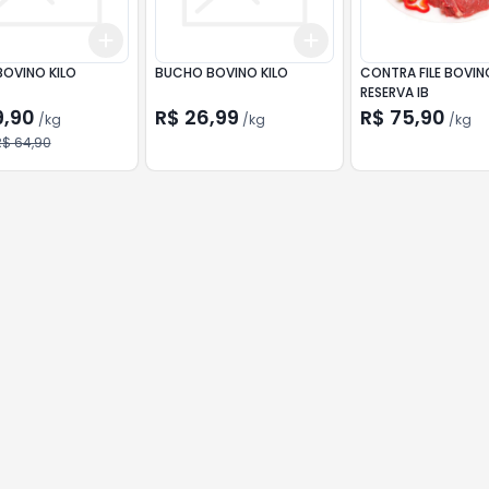
Add
Add
.5
kg
+
1.5
kg
+
2.5
kg
+
1.5
kg
+
2.5
kg
BOVINO KILO
BUCHO BOVINO KILO
CONTRA FILE BOVIN
RESERVA IB
9,90
R$ 26,99
R$ 75,90
/
kg
/
kg
/
kg
R$ 64,90