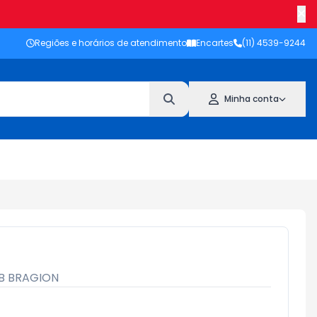
Regiões e horários de atendimento
Encartes
(11) 4539-9244
Minha conta
IB BRAGION