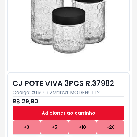
CJ POTE VIVA 3PCS R.37982
Código: #
156652
Marca:
MODENUTI 2
R$ 29,90
Adicionar ao carrinho
Subtotal:
R$ 0
+
3
+
5
+
10
+
20