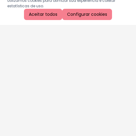
Utilizamos cookies para otimizar sua experiência e coletar
estatísticas de uso.
Aceitar todos
Configurar cookies
Aproveite as nossas promoções!
Cadastre seu e-mail e receba ofertas exclusivas.