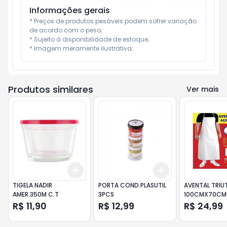
Informações gerais
* Preços de produtos pesáveis podem sofrer variação 
de acordo com o peso;

* Sujeito à disponibilidade de estoque;

* Imagem meramente ilustrativa;
Produtos similares
Ver mais
Add
Add
+
3
+
5
+
10
+
3
+
5
+
10
TIGELA NADIR
PORTA COND.PLASUTIL
AVENTAL TRIUT
AMER.350M C.T
3PCS
100CMX70CM
R$ 11,90
R$ 12,99
R$ 24,99