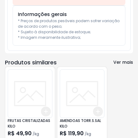
Informações gerais
* Preços de produtos pesáveis podem sofrer variação 
de acordo com o peso;

* Sujeito à disponibilidade de estoque;

* Imagem meramente ilustrativa;
Produtos similares
Ver mais
Add
Add
+
1.5
kg
+
2.5
kg
+
1.5
kg
+
2.5
kg
FRUTAS CRISTALIZADAS
AMENDOAS TORR.S.SAL
KILO
KILO
R$ 49,90
R$ 119,90
/
kg
/
kg