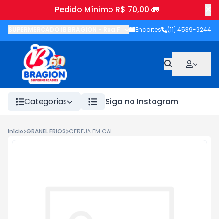
Pedido Mínimo R$ 70,00 🚛
SUPERMERCADO IB BRAGION
-
Rua Francisco Wolhers
Encartes
(11) 4539-9244
,
Joanópolis
-
Categorias
Siga no Instagram
Início
GRANEL FRIOS
CEREJA EM CALDA C.CABO KILO