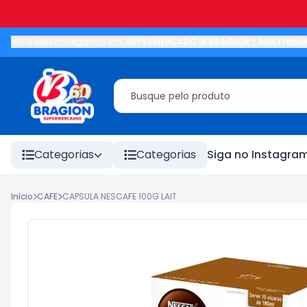
Você está navegando em:
SUPERMERCADO IB BRAGION
-
Rua Franci
Categorias
Categorias
Siga no Instagra
Início
CAFE
CAPSULA NESCAFE 100G LAIT