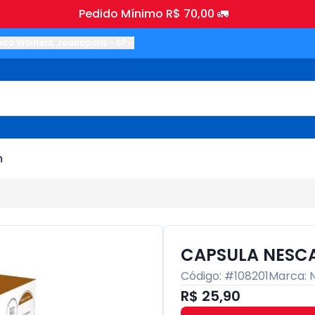
Pedido Mínimo R$ 70,00 🚛
sco Wolhers
,
Joanópolis
-
SP
m
CAPSULA NESCA
Código: #
108201
Marca:
R$ 25,90