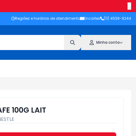
Regiões e horários de atendimento
Encartes
(11) 4539-9244
Minha conta
FE 100G LAIT
NESTLE