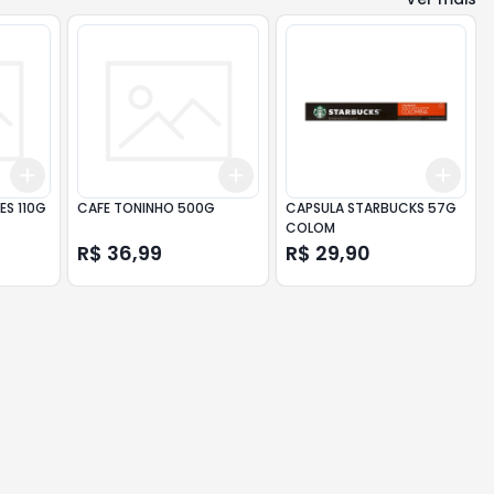
Add
Add
Add
+
3
+
5
+
10
+
3
+
5
+
10
+
3
S 110G
CAFE TONINHO 500G
CAPSULA STARBUCKS 57G
COLOM
R$ 36,99
R$ 29,90