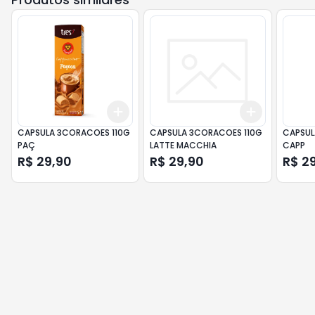
Add
Add
+
3
+
5
+
10
+
3
+
5
+
CAPSULA 3CORACOES 110G
CAPSULA 3CORACOES 110G
CAPSUL
PAÇ
LATTE MACCHIA
CAPP
R$ 29,90
R$ 29,90
R$ 2