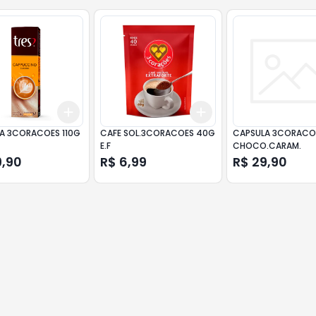
Add
Add
10
+
3
+
5
+
10
+
3
+
5
+
10
A 3CORACOES 110G
CAFE SOL.3CORACOES 40G
CAPSULA 3CORACOE
E.F
CHOCO.CARAM.
9,90
R$ 6,99
R$ 29,90