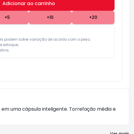
Adicionar ao carrinho
Subtotal:
R$ 0,00
+
5
+
10
+
20
eis podem sofrer variação de acordo com o peso;

e estoque;

tiva;
 em uma cápsula inteligente. Torrefação média e 
Ver mais