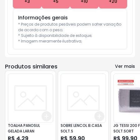
+
3
+
5
+
10
+
20
Informações gerais
* Preços de produtos pesáveis podem sofrer variação 
de acordo com o peso;

* Sujeito à disponibilidade de estoque;

* Imagem meramente ilustrativa;
Produtos similares
Ver mais
Add
Add
+
3
+
5
+
10
+
3
+
5
+
10
TOALHA PANOSUL
SOBRE LENCOL B.CASA
JG TESSI 200 
GELADA LARAN
SOLT.S
SOLT.SORT
R$ 4,29
R$ 59,90
R$ 99,90