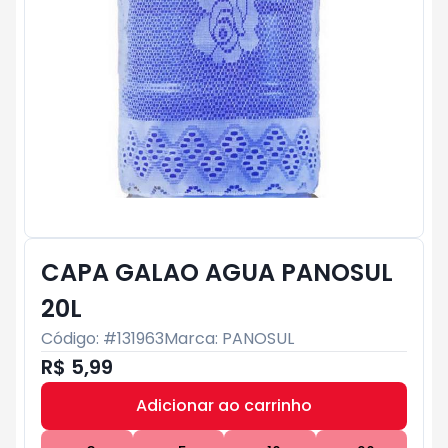
CAPA GALAO AGUA PANOSUL
20L
Código: #
131963
Marca:
PANOSUL
R$ 5,99
Adicionar ao carrinho
Subtotal:
R$ 0