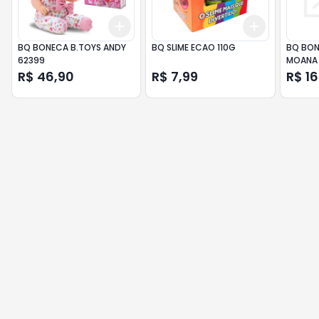
Add
Add
+
3
+
5
+
10
+
3
+
5
+
BQ BONECA B.TOYS ANDY
BQ SLIME ECAO 110G
BQ BON
62399
MOANA
R$ 46,90
R$ 7,99
R$ 1