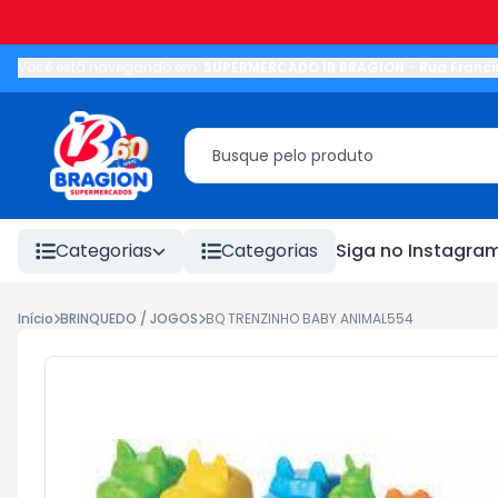
Você está navegando em:
SUPERMERCADO IB BRAGION
-
Rua Franci
Categorias
Categorias
Siga no Instagra
Início
BRINQUEDO / JOGOS
BQ TRENZINHO BABY ANIMAL554