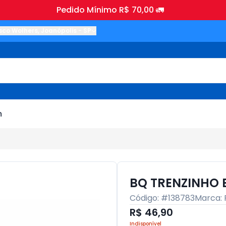
Pedido Mínimo R$ 70,00 🚛
sco Wolhers
,
Joanópolis
-
SP
m
BQ TRENZINHO 
Código: #
138783
Marca:
R$ 46,90
Indisponível