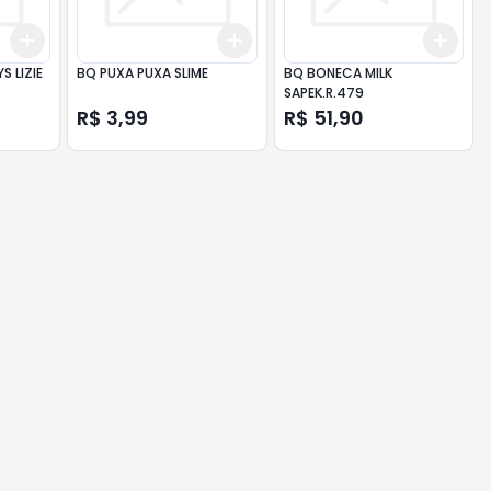
Add
Add
Add
+
3
+
5
+
10
+
3
+
5
+
10
+
3
 LIZIE
BQ PUXA PUXA SLIME
BQ BONECA MILK
SAPEK.R.479
R$ 3,99
R$ 51,90