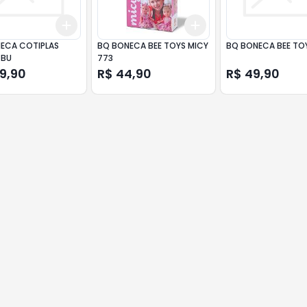
Add
Add
10
+
3
+
5
+
10
+
3
+
5
+
10
ECA COTIPLAS
BQ BONECA BEE TOYS MICY
BQ BONECA BEE TOYS
 BU
773
69,90
R$ 44,90
R$ 49,90