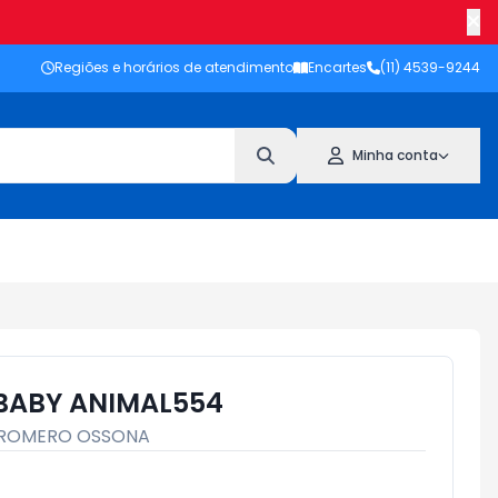
Regiões e horários de atendimento
Encartes
(11) 4539-9244
Minha conta
BABY ANIMAL554
ROMERO OSSONA