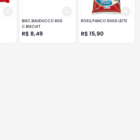
Add
Add
Add
+
3
+
5
+
10
+
3
+
5
+
10
+
3
BISC.BAUDUCCO 80G
ROSQ.PANCO 500G LEITE
C.BISCUIT
R$ 8,49
R$ 15,90