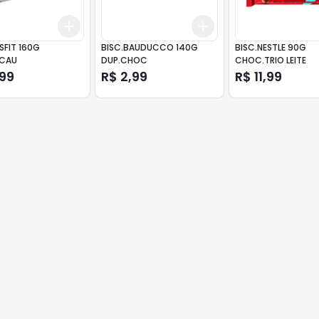
Add
Add
10
+
3
+
5
+
10
+
3
+
5
+
10
SFIT 160G
BISC.BAUDUCCO 140G
BISC.NESTLE 90G
ACAU
DUP.CHOC
CHOC.TRIO LEITE
,99
R$ 2,99
R$ 11,99