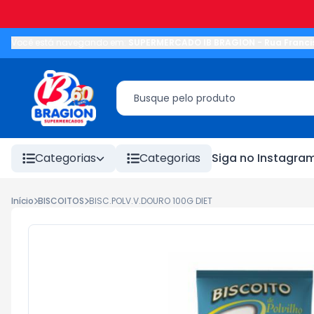
Você está navegando em:
SUPERMERCADO IB BRAGION
-
Rua Franci
Categorias
Categorias
Siga no Instagra
Início
BISCOITOS
BISC.POLV.V.DOURO 100G DIET