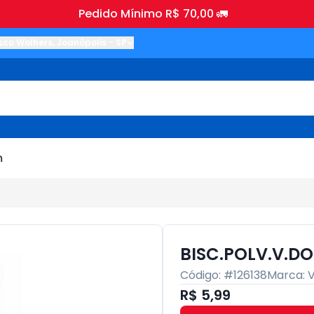
Pedido Mínimo R$ 70,00 🚛
sco Wolhers
,
Joanópolis
-
SP
m
BISC.POLV.V.DO
Código: #
126138
Marca:
R$ 5,99