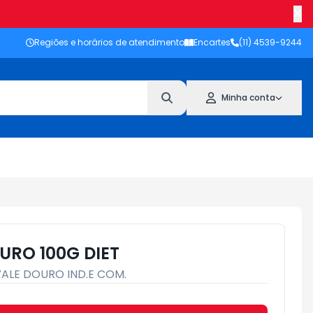
Regiões e horários de atendimento
Encartes
(11) 4539-9244
Minha conta
URO 100G DIET
VALE DOURO IND.E COM.