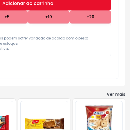
Adicionar ao carrinho
Subtotal:
R$ 0,00
+
5
+
10
+
20
eis podem sofrer variação de acordo com o peso;

e estoque;

tiva;
Ver mais