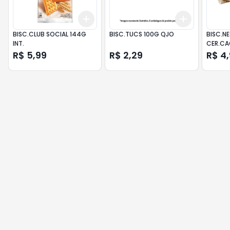
Add
Add
+
3
+
5
+
10
+
3
+
5
+
BISC.CLUB SOCIAL 144G
BISC.TUCS 100G QJO
BISC.NE
INT.
CER.C
R$ 5,99
R$ 2,29
R$ 4