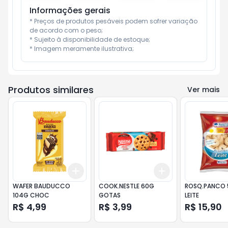
Informações gerais
* Preços de produtos pesáveis podem sofrer variação 
de acordo com o peso;

* Sujeito à disponibilidade de estoque;

* Imagem meramente ilustrativa;
Produtos similares
Ver mais
Add
Add
+
3
+
5
+
10
+
3
+
5
+
10
WAFER BAUDUCCO
COOK.NESTLE 60G
ROSQ.PANCO
104G CHOC
GOTAS
LEITE
R$ 4,99
R$ 3,99
R$ 15,90