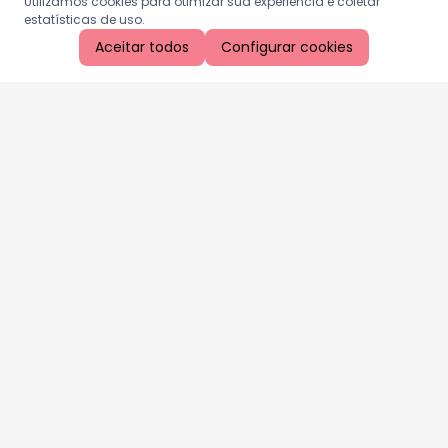
Utilizamos cookies para otimizar sua experiência e coletar
estatísticas de uso.
Aceitar todos
Configurar cookies
Aproveite as nossas promoções!
Cadastre seu e-mail e receba ofertas exclusivas.