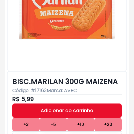
BISC.MARILAN 300G MAIZENA
Código: #
17163
Marca:
AVEC
R$ 5,99
Adicionar ao carrinho
Subtotal:
R$ 0
+
3
+
5
+
10
+
20