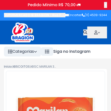
Pedido Mínimo R$ 70,00 🚛
SUPERMERCADO IB BRAGION
-
Rua Francisco Wolhers
Encartes
(11) 4539-9244
,
Joanópolis
-
Categorias
Siga no Instagram
Início
BISCOITOS
BISC.MARILAN 300G MAIZENA