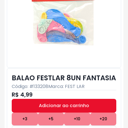
BALAO FESTLAR 8UN FANTASIA
Código: #
133208
Marca:
FEST LAR
R$ 4,99
Adicionar ao carrinho
Subtotal:
R$ 0
+
3
+
5
+
10
+
20