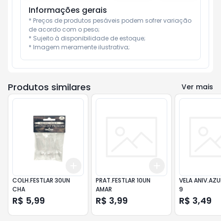
Informações gerais
* Preços de produtos pesáveis podem sofrer variação 
de acordo com o peso;

* Sujeito à disponibilidade de estoque;

* Imagem meramente ilustrativa;
Produtos similares
Ver mais
Add
Add
+
3
+
5
+
10
+
3
+
5
+
10
COLH.FESTLAR 30UN
PRAT.FESTLAR 10UN
VELA ANIV.AZU
CHA
AMAR
9
R$ 5,99
R$ 3,99
R$ 3,49