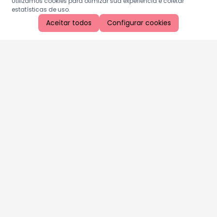
Utilizamos cookies para otimizar sua experiência e coletar
estatísticas de uso.
Aceitar todos
Configurar cookies
Aproveite as nossas promoções!
Cadastre seu e-mail e receba ofertas exclusivas.