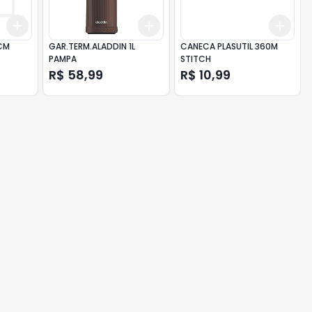
Add
Add
Add
+
3
+
5
+
10
+
3
+
5
+
10
+
3
CM
GAR.TERM.ALADDIN 1L
CANECA PLASUTIL 360M
PAMPA
STITCH
R$ 58,99
R$ 10,99