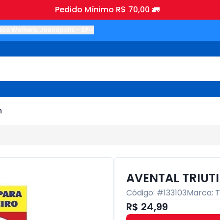
Pedido Mínimo R$ 70,00 🚛
sco Wolhers
,
Joanópolis
-
SP
m
AVENTAL TRIUT
Código: #
133103
Marca:
R$ 24,99