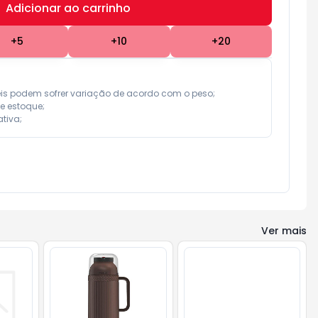
Adicionar ao carrinho
Subtotal:
R$ 0,00
+
5
+
10
+
20
eis podem sofrer variação de acordo com o peso;

e estoque;

tiva;
Ver mais