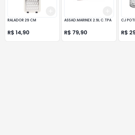
Add
Add
+
3
+
5
+
10
+
3
+
5
+
RALADOR 29 CM
ASSAD.MARINEX 2.9L C.TPA
CJ POTE
R$ 14,90
R$ 79,90
R$ 2