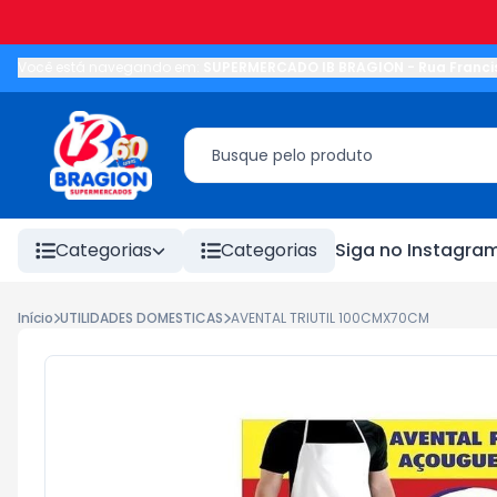
Você está navegando em:
SUPERMERCADO IB BRAGION
-
Rua Franci
Categorias
Categorias
Siga no Instagra
Início
UTILIDADES DOMESTICAS
AVENTAL TRIUTIL 100CMX70CM