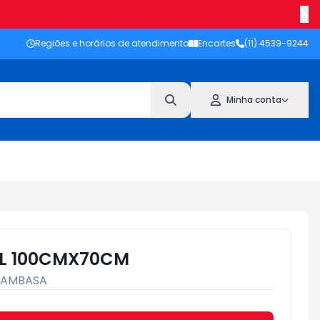
Regiões e horários de atendimento
Encartes
(11) 4539-9244
Minha conta
IL 100CMX70CM
TAMBASA