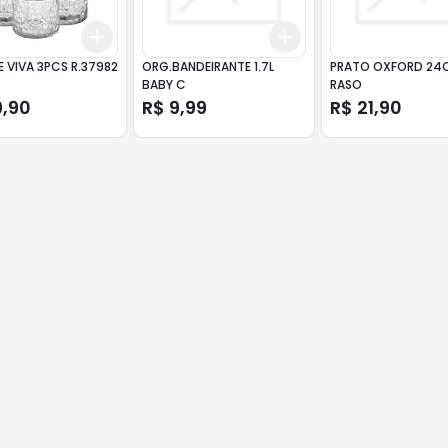
Add
Add
10
+
3
+
5
+
10
+
3
+
5
+
10
 VIVA 3PCS R.37982
ORG.BANDEIRANTE 1.7L
PRATO OXFORD 24
BABY C
RASO
9,90
R$ 9,99
R$ 21,90