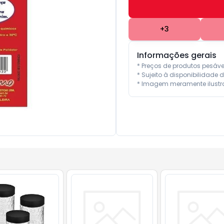
+
3
Informações gerais
* Preços de produtos pesáv
* Sujeito à disponibilidade d
* Imagem meramente ilustra