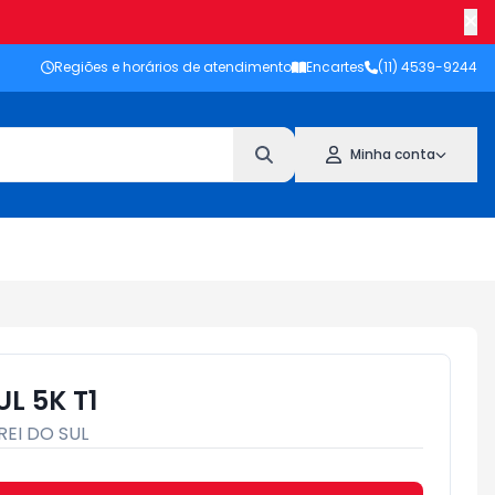
Regiões e horários de atendimento
Encartes
(11) 4539-9244
Minha conta
L 5K T1
REI DO SUL