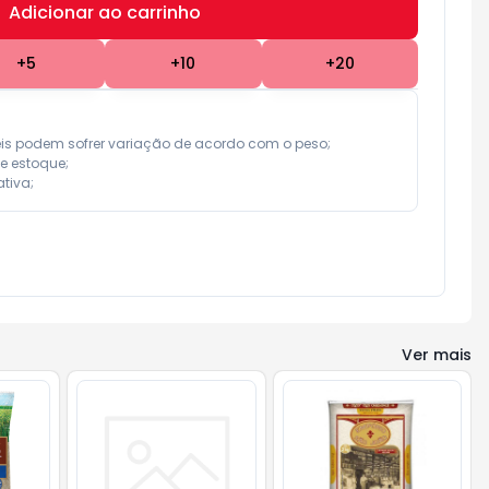
Adicionar ao carrinho
Subtotal:
R$ 0,00
+
5
+
10
+
20
eis podem sofrer variação de acordo com o peso;

e estoque;

tiva;
Ver mais