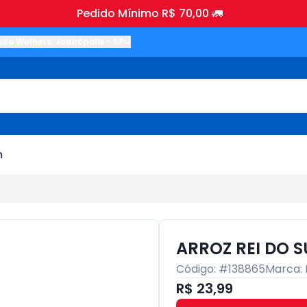
Pedido Mínimo R$ 70,00 🚛
sco Wolhers
,
Joanópolis
-
SP
m
ARROZ REI DO SU
Código: #
138865
Marca:
R$ 23,99