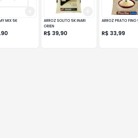
Add
Add
10
+
3
+
5
+
10
+
3
+
5
+
10
MY MIX 5K
ARROZ SOLITO 5K INARI
ARROZ PRATO FINO 
ORIEN
,90
R$ 39,90
R$ 33,99