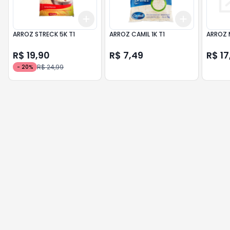
Add
Add
+
3
+
5
+
10
+
3
+
5
+
ARROZ STRECK 5K T1
ARROZ CAMIL 1K T1
ARROZ 
R$ 19,90
R$ 7,49
R$ 17
R$ 24,99
-
20
%