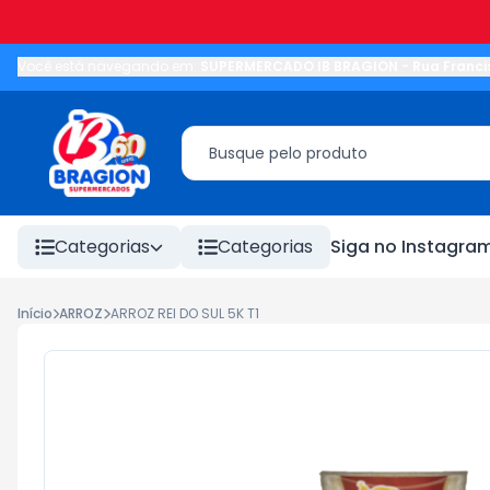
Você está navegando em:
SUPERMERCADO IB BRAGION
-
Rua Franci
Categorias
Categorias
Siga no Instagra
Início
ARROZ
ARROZ REI DO SUL 5K T1