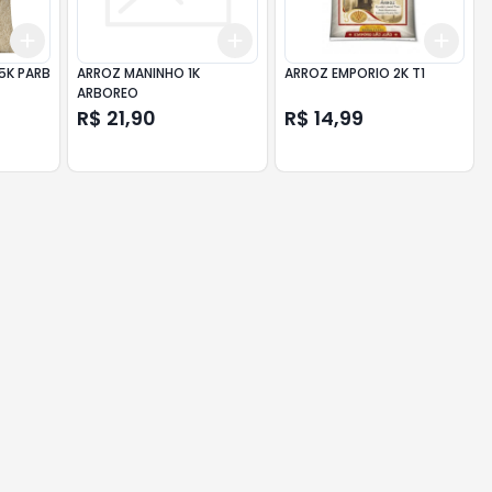
Add
Add
Add
+
3
+
5
+
10
+
3
+
5
+
10
+
3
5K PARB
ARROZ MANINHO 1K
ARROZ EMPORIO 2K T1
ARBOREO
R$ 21,90
R$ 14,99