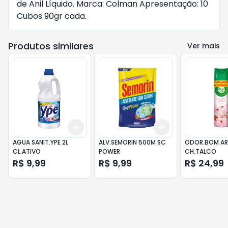
de Anil Líquido. Marca: Colman Apresentação: 10
Cubos 90gr cada.
Produtos similares
Ver mais
Add
Add
+
3
+
5
+
10
+
3
+
5
+
10
AGUA SANIT.YPE 2L
ALV.SEMORIN 500M SC
ODOR.BOM AR
CL.ATIVO
POWER
CH.TALCO
R$ 9,99
R$ 9,99
R$ 24,99