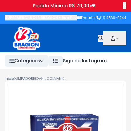
Pedido Mínimo R$ 70,00 🚛
SUPERMERCADO IB BRAGION
-
Rua Francisco Wolhers
Encartes
(11) 4539-9244
,
Joanópolis
-
Categorias
Siga no Instagram
Início
LIMPADORES
ANIL COLMAN 90G CUBOS