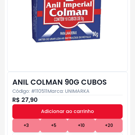
ANIL COLMAN 90G CUBOS
Código: #
110511
Marca:
UNIMARKA
R$ 27,90
Adicionar ao carrinho
Subtotal:
R$ 0
+
3
+
5
+
10
+
20