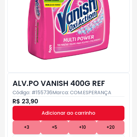
ALV.PO VANISH 400G REF
Código: #
155736
Marca:
COM.ESPERANÇA
R$ 23,90
Adicionar ao carrinho
Subtotal:
R$ 0
+
3
+
5
+
10
+
20