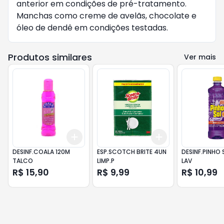
anterior em condições de pré-tratamento.
Manchas como creme de avelãs, chocolate e
óleo de dendê em condições testadas.
Produtos similares
Ver mais
Add
Add
+
3
+
5
+
10
+
3
+
5
+
10
DESINF.COALA 120M
ESP.SCOTCH BRITE 4UN
DESINF.PINHO
TALCO
LIMP.P
LAV
R$ 15,90
R$ 9,99
R$ 10,99