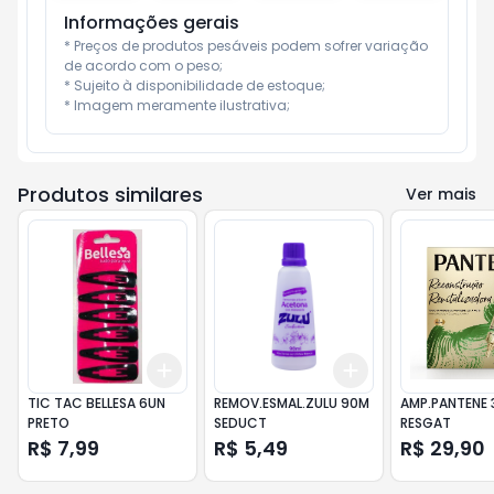
Informações gerais
* Preços de produtos pesáveis podem sofrer variação 
de acordo com o peso;

* Sujeito à disponibilidade de estoque;

* Imagem meramente ilustrativa;
Produtos similares
Ver mais
Add
Add
+
3
+
5
+
10
+
3
+
5
+
10
TIC TAC BELLESA 6UN
REMOV.ESMAL.ZULU 90M
AMP.PANTENE 
PRETO
SEDUCT
RESGAT
R$ 7,99
R$ 5,49
R$ 29,90