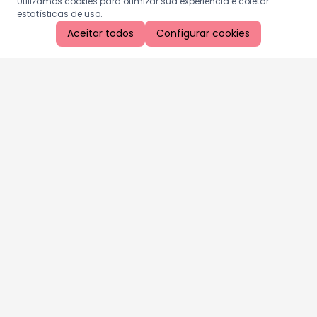
Utilizamos cookies para otimizar sua experiência e coletar
estatísticas de uso.
Aceitar todos
Configurar cookies
Aproveite as nossas promoções!
Cadastre seu e-mail e receba ofertas exclusivas.