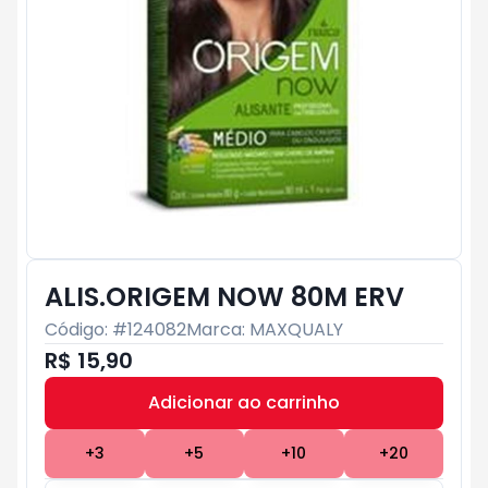
ALIS.ORIGEM NOW 80M ERV
Código: #
124082
Marca:
MAXQUALY
R$ 15,90
Adicionar ao carrinho
Subtotal:
R$ 0
+
3
+
5
+
10
+
20