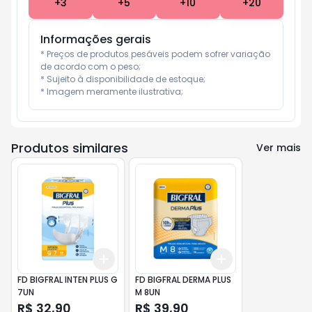
+
3
+
5
+
10
+
20
Informações gerais
* Preços de produtos pesáveis podem sofrer variação 
de acordo com o peso;

* Sujeito à disponibilidade de estoque;

* Imagem meramente ilustrativa;
Produtos similares
Ver mais
Add
Add
+
3
+
5
+
10
+
3
+
5
+
10
FD BIGFRAL INTEN PLUS G
FD BIGFRAL DERMA PLUS
7UN
M 8UN
R$ 32,90
R$ 39,90