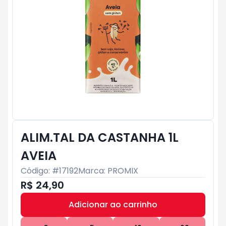
ALIM.TAL DA CASTANHA 1L
AVEIA
Código: #
17192
Marca:
PROMIX
R$ 24,90
Adicionar ao carrinho
Subtotal:
R$ 0